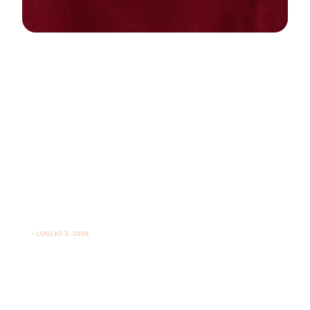
NEWS
PARODONTOLOGIA
Come curare la gengivite a casa:
guida pratica per gengive sane
⋅
LUGLIO 3, 2026
Consigli utili su come curare la gengivite a casa e
l'importanza del supporto professionale per le gengive.