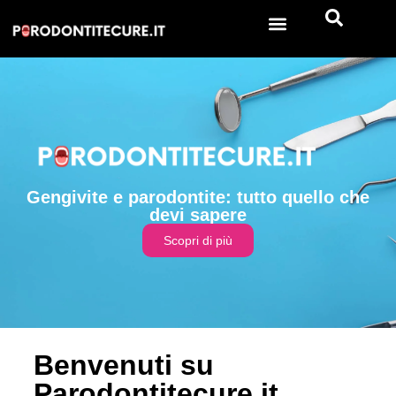
Gengivite e parodontite: tutto quello che
devi sapere
Scopri di più
Benvenuti su
Parodontitecure.it