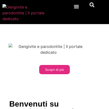
Gengivite e parodontite: tutto quello che
devi sapere
Scopri di più
Benvenuti su