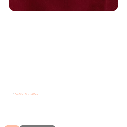
NEWS
PARODONTOLOGIA
Spazzolare denti con gengive
sensibili: come farlo correttamente
ogni giorno
⋅
AGOSTO 7, 2026
Spazzolare denti con gengive sensibili senza irritarle:
leggi i consigli per una pulizia più delicata.