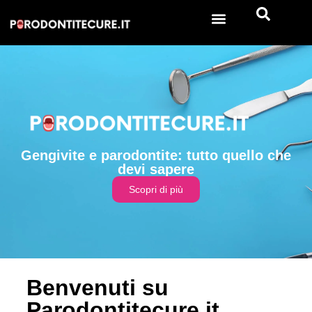
Gengivite e parodontite: tutto quello che
devi sapere
Scopri di più
Benvenuti su
Parodontitecure.it