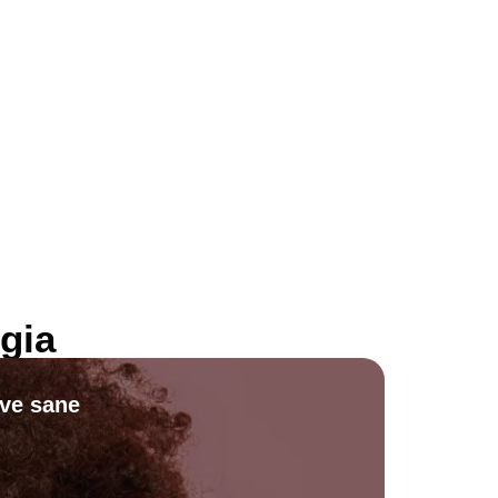
gia
ive sane
Scopri