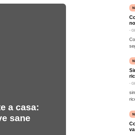
N
Co
no
⋅
G
Co
se
N
Si
ri
⋅
G
si
ric
e a casa:
N
ve sane
Co
va