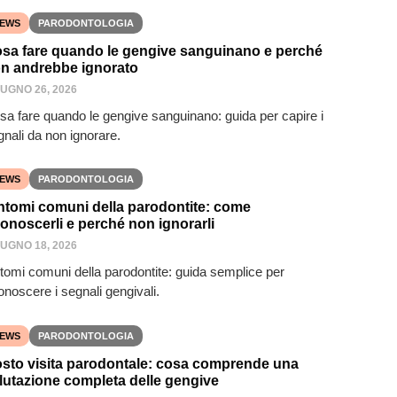
EWS
PARODONTOLOGIA
sa fare quando le gengive sanguinano e perché
n andrebbe ignorato
IUGNO 26, 2026
sa fare quando le gengive sanguinano: guida per capire i
gnali da non ignorare.
EWS
PARODONTOLOGIA
ntomi comuni della parodontite: come
conoscerli e perché non ignorarli
IUGNO 18, 2026
ntomi comuni della parodontite: guida semplice per
onoscere i segnali gengivali.
EWS
PARODONTOLOGIA
sto visita parodontale: cosa comprende una
lutazione completa delle gengive