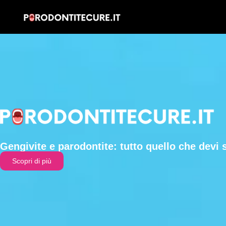
Gengivite e parodontite: tutto quello che devi 
Scopri di più