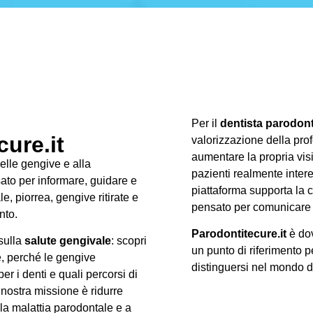
Per il
dentista parodon
ure.it
valorizzazione della prof
aumentare la propria visib
delle gengive e alla
pazienti realmente intere
ato per informare, guidare e
piattaforma supporta la c
, piorrea, gengive ritirate e
pensato per comunicare 
nto.
Parodontitecure.it
è dov
 sulla
salute gengivale
: scopri
un punto di riferimento p
e, perché le gengive
distinguersi nel mondo 
r i denti e quali percorsi di
 nostra missione è ridurre
lla malattia parodontale e a