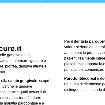
Per il
dentista parodon
ure.it
valorizzazione della prof
aumentare la propria visib
delle gengive e alla
pazienti realmente intere
ato per informare, guidare e
piattaforma supporta la c
, piorrea, gengive ritirate e
pensato per comunicare 
nto.
Parodontitecure.it
è dov
 sulla
salute gengivale
: scopri
un punto di riferimento p
e, perché le gengive
distinguersi nel mondo 
r i denti e quali percorsi di
 nostra missione è ridurre
lla malattia parodontale e a