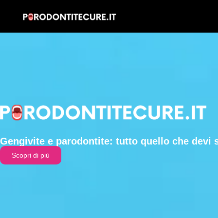
Gengivite e parodontite: tutto quello che devi 
Scopri di più