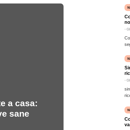
N
Co
no
⋅
G
Co
se
N
Si
ri
⋅
G
si
ric
e a casa:
N
ve sane
Co
va