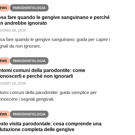
EWS
PARODONTOLOGIA
sa fare quando le gengive sanguinano e perché
n andrebbe ignorato
IUGNO 26, 2026
sa fare quando le gengive sanguinano: guida per capire i
gnali da non ignorare.
EWS
PARODONTOLOGIA
ntomi comuni della parodontite: come
conoscerli e perché non ignorarli
IUGNO 18, 2026
ntomi comuni della parodontite: guida semplice per
onoscere i segnali gengivali.
EWS
PARODONTOLOGIA
sto visita parodontale: cosa comprende una
lutazione completa delle gengive