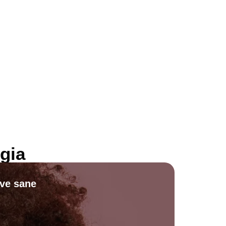
gia
ive sane
Scopri