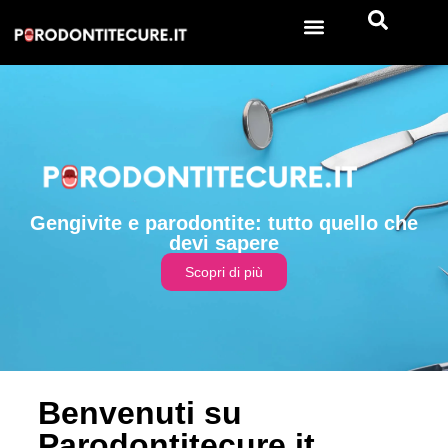
Gengivite e parodontite: tutto quello che
devi sapere
Scopri di più
Benvenuti su
Parodontitecure.it