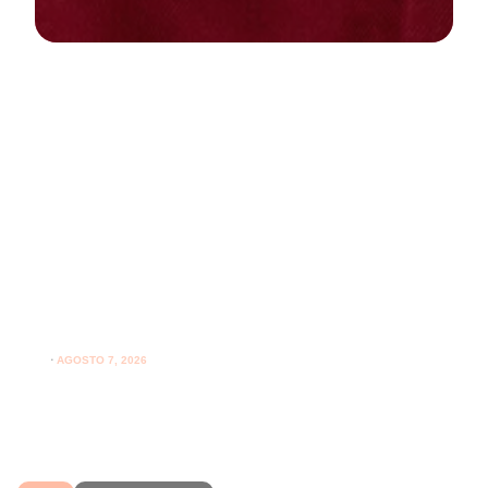
NEWS
PARODONTOLOGIA
Spazzolare denti con gengive
sensibili: come farlo correttamente
ogni giorno
⋅
AGOSTO 7, 2026
Spazzolare denti con gengive sensibili senza irritarle:
leggi i consigli per una pulizia più delicata.