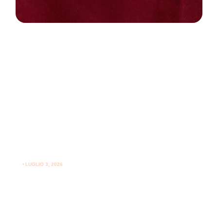
NEWS
PARODONTOLOGIA
Come curare la gengivite a casa:
guida pratica per gengive sane
⋅
LUGLIO 3, 2026
Consigli utili su come curare la gengivite a casa e
l'importanza del supporto professionale per le gengive.