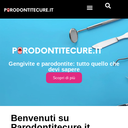
Gengivite e parodontite: tutto quello che
devi sapere
Scopri di più
Benvenuti su
Parodontitecure.it