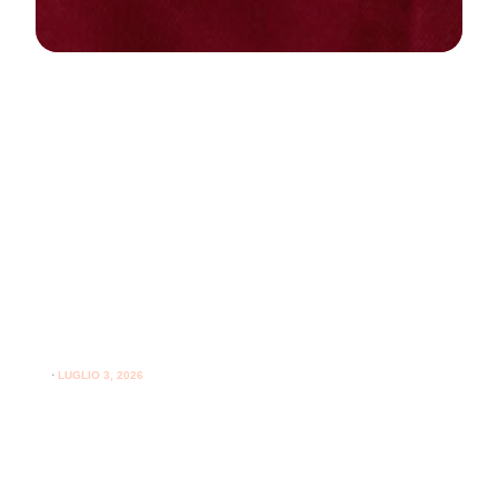
NEWS
PARODONTOLOGIA
Come curare la gengivite a casa:
guida pratica per gengive sane
⋅
LUGLIO 3, 2026
Consigli utili su come curare la gengivite a casa e
l'importanza del supporto professionale per le gengive.