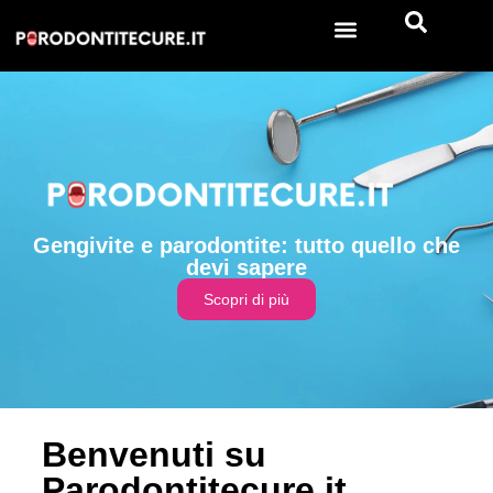
Gengivite e parodontite: tutto quello che
devi sapere
Scopri di più
Benvenuti su
Parodontitecure.it