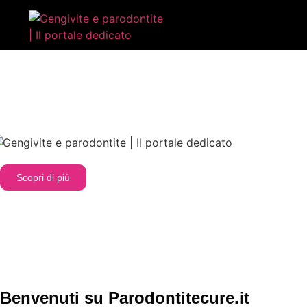
Gengivite e parodontite: tutto quello che devi 
Scopri di più
Benvenuti su Parodontitecure.it