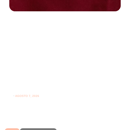
NEWS
PARODONTOLOGIA
Spazzolare denti con gengive
sensibili: come farlo correttamente
ogni giorno
⋅
AGOSTO 7, 2026
Spazzolare denti con gengive sensibili senza irritarle:
leggi i consigli per una pulizia più delicata.