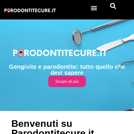
Gengivite e parodontite: tutto quello che
devi sapere
Scopri di più
Benvenuti su
Parodontitecure.it