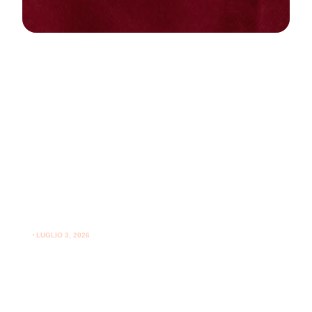
NEWS
PARODONTOLOGIA
Come curare la gengivite a casa:
guida pratica per gengive sane
⋅
LUGLIO 3, 2026
Consigli utili su come curare la gengivite a casa e
l'importanza del supporto professionale per le gengive.