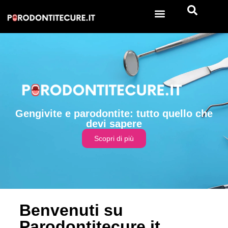
Gengivite e parodontite: tutto quello che
devi sapere
Scopri di più
Benvenuti su
Parodontitecure.it