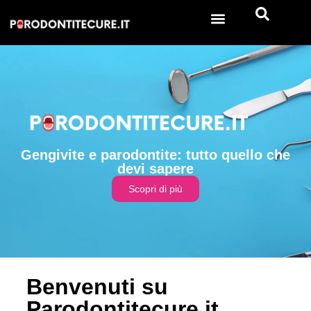
Gengivite e parodontite: tutto quello che
devi sapere
Scopri di più
Benvenuti su
Parodontitecure.it