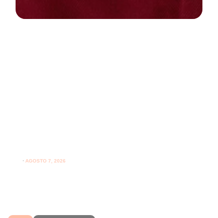
NEWS
PARODONTOLOGIA
Spazzolare denti con gengive
sensibili: come farlo correttamente
ogni giorno
⋅
AGOSTO 7, 2026
Spazzolare denti con gengive sensibili senza irritarle:
leggi i consigli per una pulizia più delicata.